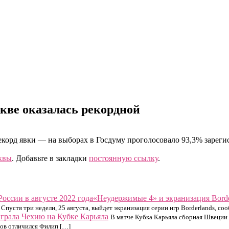
скве оказалась рекордной
корд явки — на выборах в Госдуму проголосовало 93,3% зареги
квы
. Добавьте в закладки
постоянную ссылку
.
«Неудержимые 4» и экранизация Border
Спустя три недели, 25 августа, выйдет экранизация серии игр Borderlands, со
грала Чехию на Кубке Карьяла
В матче Кубка Карьяла сборная Швеции 
хов отличился Филип […]