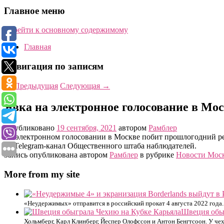
Главное меню
Перейти к основному содержимому
Главная
Навигация по записям
←
Предыдущая
Следующая
→
Явка на электронное голосование в Мо
Опубликовано
19 сентября, 2021
автором
Рамблер
На электронном голосовании в Москве побит прошлогодний ре
на Telegram-канал Общественного штаба наблюдателей.
Запись опубликована автором
Рамблер
в рубрике
Новости Мос
More from my site
«Неудержимых» отправится в российский прокат 4 августа 2022 года. 
Швеция обы
Хольмберг, Карл Клинберг, Йеспер Олофссон и Антон Бенгтсоон. У че