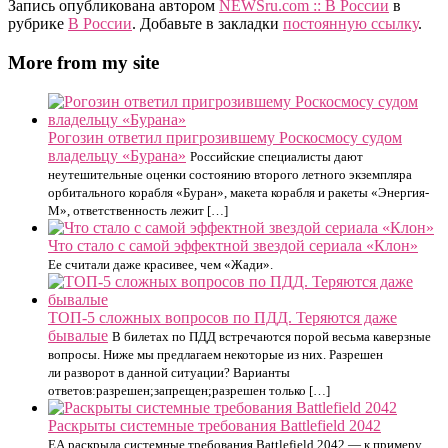
Запись опубликована автором
NEWSru.com :: В России
в
рубрике
В России
. Добавьте в закладки
постоянную ссылку
.
More from my site
Рогозин ответил пригрозившему Роскосмосу судом
владельцу «Бурана»
Российские специалисты дают
неутешительные оценки состоянию второго летного экземпляра
орбитального корабля «Буран», макета корабля и ракеты «Энергия-
М», ответственность лежит […]
Что стало с самой эффектной звездой сериала «Клон»
Ее считали даже красивее, чем «Жади».
ТОП-5 сложных вопросов по ПДД. Теряются даже
бывалые
В билетах по ПДД встречаются порой весьма каверзные
вопросы. Ниже мы предлагаем некоторые из них. Разрешен
ли разворот в данной ситуации? Варианты
ответов:разрешен;запрещен;разрешен только […]
Раскрыты системные требования Battlefield 2042
EA раскрыла системные требования Battlefield 2042 — к примеру,