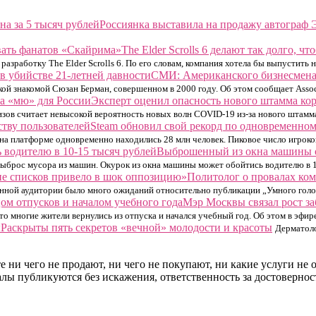
Россиянка выставила на продажу автограф 
The Elder Scrolls 6 делают так долго, 
 разработку The Elder Scrolls 6. По его словам, компания хотела бы выпустить
СМИ: Американского бизнесмена 
кой знакомой Сюзан Берман, совершенном в 2000 году. Об этом сообщает Assoc
Эксперт оценил опасность нового штамма ко
зов считает невысокой вероятность новых волн COVID-19 из-за нового штамм
Steam обновил свой рекорд по одновременном
 на платформе одновременно находились 28 млн человек. Пиковое число игроко
Выброшенный из окна машины ок
выброс мусора из машин. Окурок из окна машины может обойтись водителю в 
Политолог о провалах ко
ионной аудитории было много ожиданий относительно публикации „Умного голо
Мэр Москвы связал рост з
о многие жители вернулись из отпуска и начался учебный год. Об этом в эфир
Раскрыты пять секретов «вечной» молодости и красоты
Дерматоло
е ни чего не продают, ни чего не покупают, ни какие услуги не
териалы публикуются без искажения, ответственность за достовер