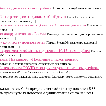
Элтона Джона за 5 тысяч рублей
Внимание на опубликованное в сети
чтобы не разочаровать фанатов «Скайрима»
Глава Bethesda Game
 новую часть «Свитков» […]
признали виновным в убийстве 21-летней давности
Бизнесмена
iated […]
ронавируса «мю» для России
Руководитель научной группы разработки
а «мю». […]
у количеству пользователей
Портал SteamDB зафиксировал новый
в при этом […]
урок может обойтись водителю в 10-15 тысяч рублей
Госдума
10-15 тысяч […]
манды Навального: «Появление списков привело
сования“. Однако появление списков многих привело […]
аболеваемости COVID с концом отпусков и началом учебного
е телеканала «Россия 1» заявил мэр столицы Сергей […]
г, косметолог раскрыла пять секретов, благодаря которым можно сохранить
 оказываются. Сайт представляет собой ленту новостей RSS
ность публикуемых новостей Администрация сайта не несёт.