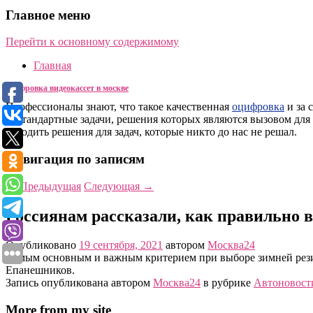
Главное меню
Перейти к основному содержимому
Главная
оцифровка видеокассет в москве
Профессионалы знают, что такое качественная
оцифровка
и за 
нестандартные задачи, решения которых являются вызовом для н
находить решения для задач, которые никто до нас не решал.
Навигация по записям
←
Предыдущая
Следующая
→
Россиянам рассказали, как правильно 
Опубликовано
19 сентября, 2021
автором
Москва24
Самым основным и важным критерием при выборе зимней резин
Епанешников.
Запись опубликована автором
Москва24
в рубрике
Автоновост
More from my site