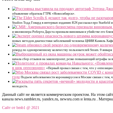
объявление обратила ГТРК «Новосибирск».
Studios Тодд Говард в интервью изданию IGN рассказал про Starfield и
и миллионера Роберта Дарста признали виновным в убийстве его близ
новых методов диагностики заболеваний человека ЦНИИ Камиль Хафи
рекорд по одновременному количеству пользователей Steam. 9 января
начала сбор отзывов на законопроект, резко повышающий штрафы за 
в шок оппозицию»
«Первый провал связан с тем, что у оппозиц
года
Подъем заболеваемости коронавирусом в Москве связан с тем, чт
молодость.
Данный сайт не является коммерческим проектом. На этом сайт
канала news.rambler.ru, yandex.ru, newsru.com и lenta.ru . Ма
Сайт от bmb1 @ 2021