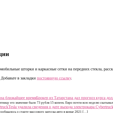
ции
обильные шторки и каркасные сетки на передних стекла, расска
. Добавьте в закладки
постоянную ссылку
.
Брокер из Татарстана дал прогноз курса до
ятницу его значение было 73 рубля 15 копеек. Евро почти всю неделю скатывал
Tesla удалила сведения о дате выхода электрокара Cybertruc
сообщалось о старте массового запуска авто в конце 2021 […]