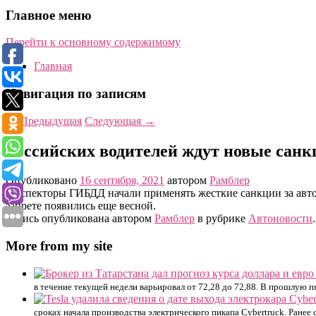
Главное меню
Перейти к основному содержимому
Главная
Навигация по записям
←
Предыдущая
Следующая
→
Российских водителей ждут новые санк
Опубликовано
16 сентября, 2021
автором
Рамблер
Инспекторы ГИБДД начали применять жесткие санкции за автом
запрете появились еще весной.
Запись опубликована автором
Рамблер
в рубрике
Автоновости
More from my site
в течение текущей недели варьировал от 72,28 до 72,88. В прошлую п
сроках начала производства электрического пикапа Cybertruck. Ранее 