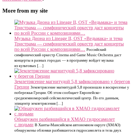
More from my site
Музыка Диона из Lineage II, OST «Ведьмака» и тема
Тристрама — симфонический оркестр даст концерты
по всей России с композициями…
Российский
симфонический оркестр Cinema and Game Music Orchestra даст
концерты в разных городах — в программу войдет музыка
из культовых […]
Землетрясение магнитудой 5,8 зафиксировано у берегов
Греции
Землетрясение магнитудой 5,8 произошло в воскресенье у
побережья Греции. Об этом сообщает Европейско-
средиземноморский сейсмологический центр. По его данным,
эпицентр землетрясения […]
Обнаружен разбившийся в ХМАО гидросамолет
с людьми
В Ханты-Мансийском автономном округе (ХМАО)
обнаружены обломки разбившегося гидросамолета и тела двух