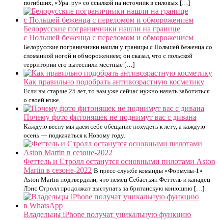
погибших, «Ура. ру» со ссылкой на источник в силовых […]
Белорусские пограничники нашли на границе
с Польшей беженца с переломом и обморожением
Белорусские пограничники нашли у границы с Польшей беженца со
сломанной ногой и обморожением; он сказал, что с польской
территории его вытеснили местные […]
Как правильно подобрать антивозрастную косметику
Если вы старше 25 лет, то вам уже сейчас нужно начать заботиться
о своей коже.
Почему фото фитоняшек не поднимут вас с дивана
Каждую весну мы даем себе обещание похудеть к лету, а каждую
осень — подкачаться к Новому году.
Феттель и Стролл останутся основными пилотами Aston
Martin в сезоне-2022
В пресс-службе команды «Формулы-1»
Aston Martin подтвердили, что немец Себастьян Феттель и канадец
Лэнс Стролл продолжат выступать за британскую конюшню […]
Владельцы iPhone получат уникальную функцию