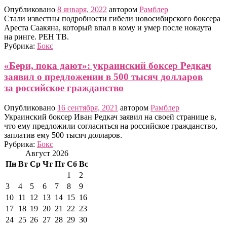
Опубликовано
8 января, 2022
автором
Рамблер
Стали известны подробности гибели новосибирского боксера
Ареста Саакяна, который впал в кому и умер после нокаута
на ринге. РЕН ТВ.
Рубрика:
Бокс
«Бери, пока дают»: украинский боксер Редкач
заявил о предложении в 500 тысяч долларов
за российское гражданство
Опубликовано
16 сентября, 2021
автором
Рамблер
Украинский боксер Иван Редкач заявил на своей странице в,
что ему предложили согласиться на российское гражданство,
заплатив ему 500 тысяч долларов.
Рубрика:
Бокс
Август 2026
Пн
Вт
Ср
Чт
Пт
Сб
Вс
1
2
3
4
5
6
7
8
9
10
11
12
13
14
15
16
17
18
19
20
21
22
23
24
25
26
27
28
29
30